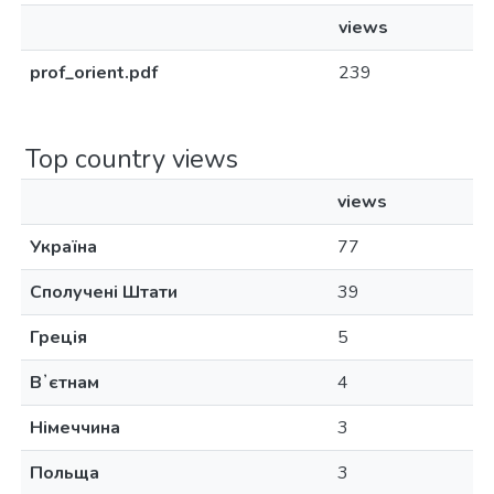
views
prof_orient.pdf
239
Top country views
views
Україна
77
Сполучені Штати
39
Греція
5
Вʼєтнам
4
Німеччина
3
Польща
3