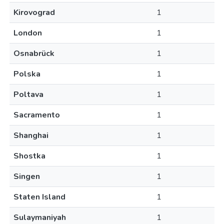
Kirovograd
1
London
1
Osnabrück
1
Polska
1
Poltava
1
Sacramento
1
Shanghai
1
Shostka
1
Singen
1
Staten Island
1
Sulaymaniyah
1