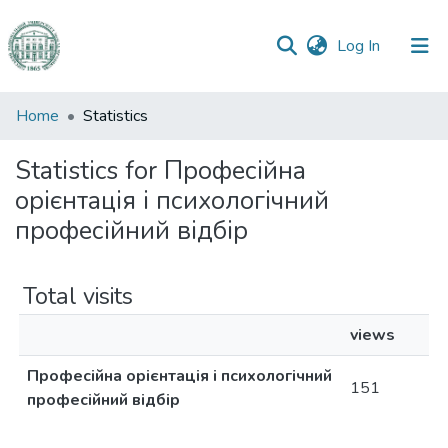
(current)
Log In
Communities
Home
Statistics
&
Collections
Statistics for Професійна
орієнтація і психологічний
All of DSpace
професійний відбір
Total visits
views
Професійна орієнтація і психологічний
151
професійний відбір