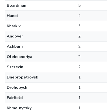
Boardman
5
Hanoi
4
Kharkiv
3
Andover
2
Ashburn
2
Oleksandriya
2
Szczecin
2
Dnepropetrovsk
1
Drohobych
1
Fairfield
1
Khmelnytskyi
1