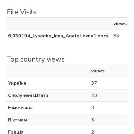
File Visits
views
6.030104_Lysenko_Inna_Anatolievna1.docx
84
Top country views
views
Україна
37
Сполучені Штати
23
Німеччина
3
Вʼєтнам
3
Греція
2