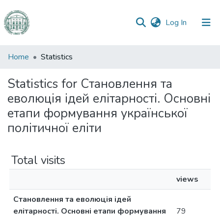
(current)
Log In
Communities
Home
Statistics
&
Collections
Statistics for Становлення та
еволюція ідей елітарності. Основні
All of DSpace
етапи формування української
політичної еліти
Total visits
views
Становлення та еволюція ідей
елітарності. Основні етапи формування
79