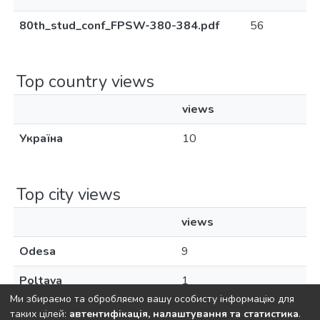
80th_stud_conf_FPSW-380-384.pdf
56
Top country views
views
Україна
10
Top city views
views
Odesa
9
Poltava
1
Ми збираємо та обробляємо вашу особисту інформацію для
таких цілей:
автентифікація, налаштування та статистика
.