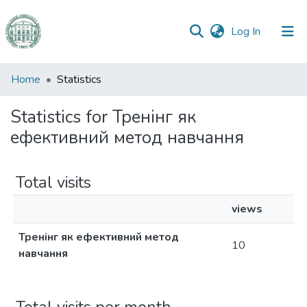
(current)
Log In
Communities
Home
Statistics
&
Collections
Statistics for Тренінг як
ефективний метод навчання
All of DSpace
Total visits
views
Тренінг як ефективний метод
10
навчання