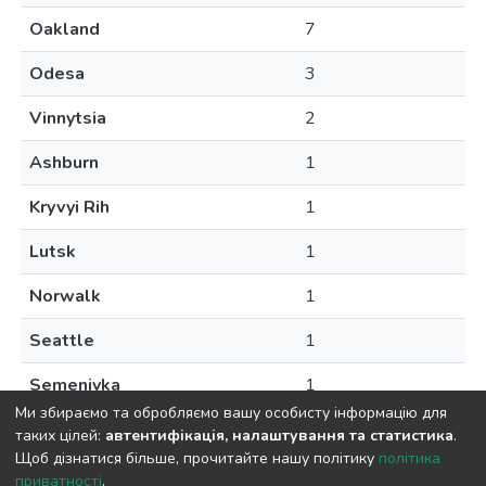
Oakland
7
Odesa
3
Vinnytsia
2
Ashburn
1
Kryvyi Rih
1
Lutsk
1
Norwalk
1
Seattle
1
Semenivka
1
Ми збираємо та обробляємо вашу особисту інформацію для
таких цілей:
автентифікація, налаштування та статистика
.
Щоб дізнатися більше, прочитайте нашу політику
політика
приватності
.