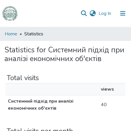
(current)
Log In
Communities
Home
Statistics
&
Collections
Statistics for Системний підхід при
аналізі економічних об'єктів
All of DSpace
Total visits
views
Системний підхід при аналізі
40
економічних об'єктів