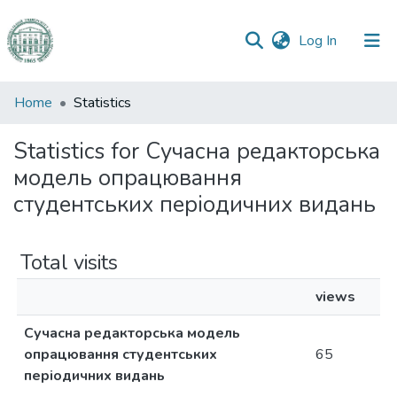
(current)
Log In
Communities
Home
Statistics
&
Collections
Statistics for Сучасна редакторська
модель опрацювання
All of DSpace
студентських періодичних видань
Total visits
views
Сучасна редакторська модель
опрацювання студентських
65
періодичних видань