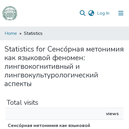
(current)
Log In
Communities
Home
Statistics
&
Collections
Statistics for Сенсо́рная метонимия
как языковой феномен:
All of DSpace
лингвокогнитивный и
лингвокультурологический
аспекты
Total visits
views
Сенсо́рная метонимия как языковой