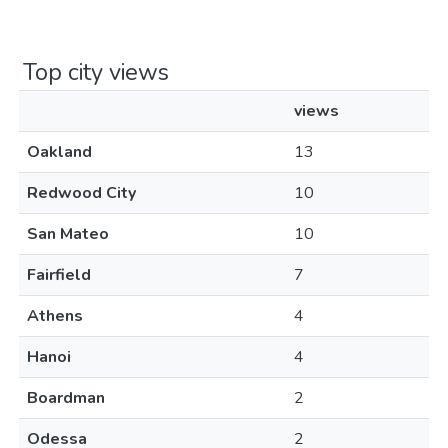
Top city views
views
Oakland
13
Redwood City
10
San Mateo
10
Fairfield
7
Athens
4
Hanoi
4
Boardman
2
Odessa
2