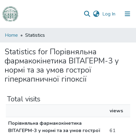
(current)
Log In
Communities
Home
Statistics
&
Collections
Statistics for Порівняльна
фармакокінетика ВІТАГЕРМ-3 у
All of DSpace
нормі та за умов гострої
гіперкапничної гіпоксії
Total visits
views
Порівняльна фармакокінетика
ВІТАГЕРМ-3 у нормі та за умов гострої
61