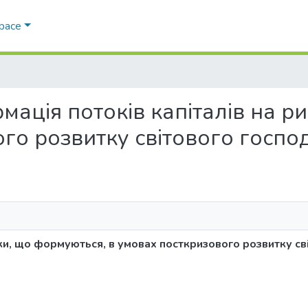
Space
ормація потоків капіталів на 
го розвитку світового госпо
нки, що формуються, в умовах посткризового розвитку св