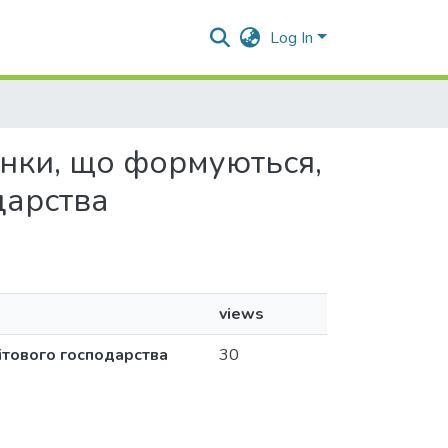
Log In
ринки, що формуються,
дарства
views
ітового господарства
30