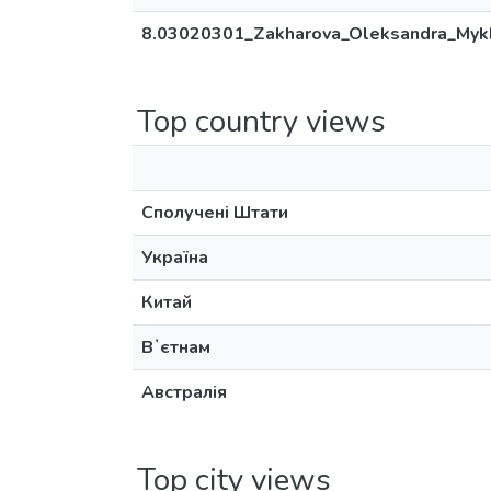
8.03020301_Zakharova_Oleksandra_Mykh
Top country views
Сполучені Штати
Україна
Китай
Вʼєтнам
Австралія
Top city views