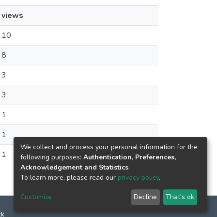
views
10
8
3
3
1
1
We collect and process your personal information for the
1
following purposes:
Authentication, Preferences,
Acknowledgement and Statistics
.
To learn more, please read our
privacy policy
.
Customize
Decline
That's ok
ck