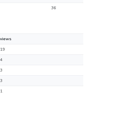
36
views
19
4
3
3
1