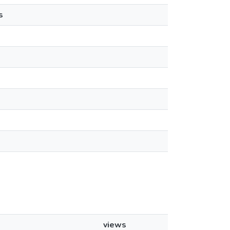
s
views