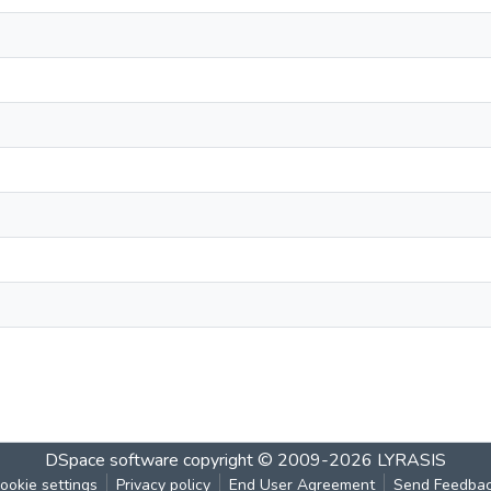
DSpace software
copyright © 2009-2026
LYRASIS
ookie settings
Privacy policy
End User Agreement
Send Feedba