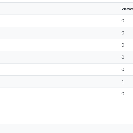
view
0
0
0
0
0
1
0