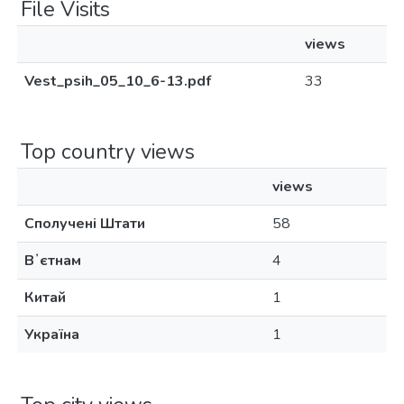
File Visits
views
Vest_psih_05_10_6-13.pdf
33
Top country views
views
Сполучені Штати
58
Вʼєтнам
4
Китай
1
Україна
1