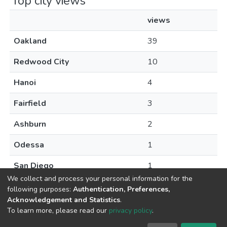
Top city views
views
Oakland
39
Redwood City
10
Hanoi
4
Fairfield
3
Ashburn
2
Odessa
1
San Diego
1
We collect and process your personal information for the
following purposes:
Authentication, Preferences,
Acknowledgement and Statistics
.
To learn more, please read our
privacy policy
.
DSpace software
copyright © 2009-2026
LYRASIS