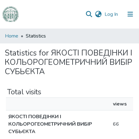
(current)
Log In
Communities
Home
Statistics
&
Collections
Statistics for ЯКОСТІ ПОВЕДІНКИ І
КОЛЬОРОГЕОМЕТРИЧНИЙ ВИБІР
All of DSpace
СУБЬЄКТА
Total visits
views
ЯКОСТІ ПОВЕДІНКИ І
КОЛЬОРОГЕОМЕТРИЧНИЙ ВИБІР
66
СУБЬЄКТА