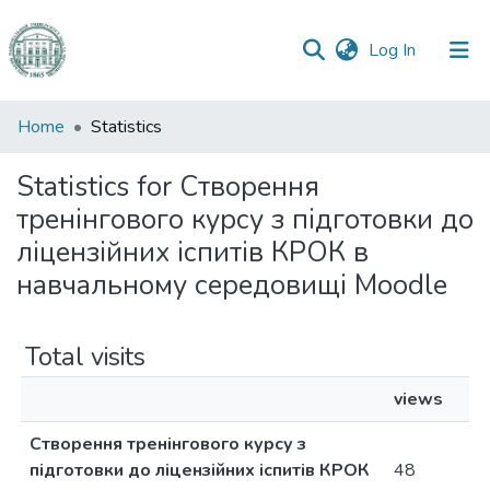
(current)
Log In
Communities
Home
Statistics
&
Collections
Statistics for Створення
тренінгового курсу з підготовки до
All of DSpace
ліцензійних іспитів КРОК в
навчальному середовищі Moodle
Total visits
views
Створення тренінгового курсу з
підготовки до ліцензійних іспитів КРОК
48