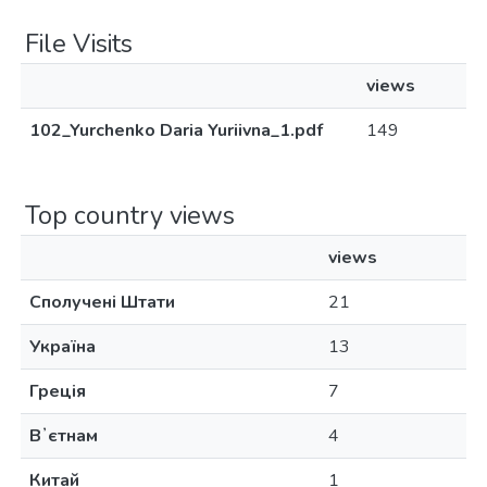
File Visits
views
102_Yurchenko Daria Yuriivna_1.pdf
149
Top country views
views
Сполучені Штати
21
Україна
13
Греція
7
Вʼєтнам
4
Китай
1