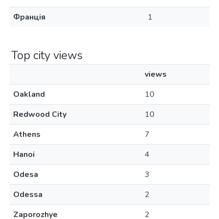
Франція
1
Top city views
views
Oakland
10
Redwood City
10
Athens
7
Hanoi
4
Odesa
3
Odessa
2
Zaporozhye
2