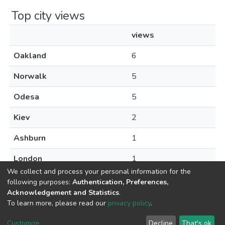
Top city views
views
Oakland
6
Norwalk
5
Odesa
5
Kiev
2
Ashburn
1
London
1
We collect and process your personal information for the
following purposes:
Authentication, Preferences,
Acknowledgement and Statistics
.
To learn more, please read our
privacy policy
.
DSpace software
copyright © 2009-2026
LYRASIS
Cookie
Privacy
End User
Send
Customize
Decline
That's ok