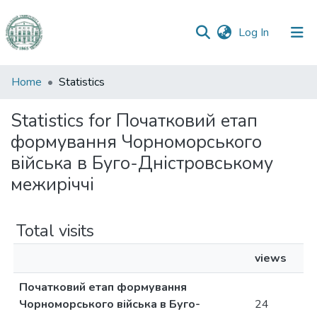
(current)
Log In
Communities
Home
Statistics
&
Collections
Statistics for Початковий етап
формування Чорноморського
All of DSpace
війська в Буго-Дністровському
межиріччі
Total visits
views
Початковий етап формування
Чорноморського війська в Буго-
24