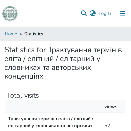
(current)
Log In
Communities
Home
Statistics
&
Collections
Statistics for Трактування термінів
еліта / елітний / елітарний у
All of DSpace
словниках та авторських
концепціях
Total visits
views
Трактування термінів еліта / елітний /
елітарний у словниках та авторських
52