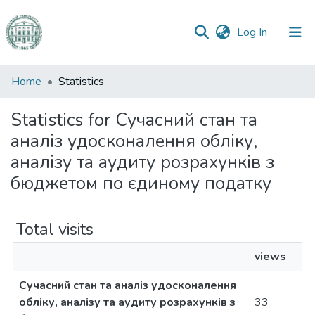
(current)
Log In
Communities
Home
Statistics
&
Collections
Statistics for Сучасний стан та
аналіз удосконалення обліку,
All of DSpace
аналізу та аудиту розрахунків з
бюджетом по єдиному податку
Total visits
views
Сучасний стан та аналіз удосконалення
обліку, аналізу та аудиту розрахунків з
33