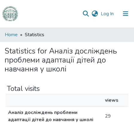
(current)
Log In
Communities
Home
Statistics
&
Collections
Statistics for Аналіз досліждень
проблеми адаптації дітей до
All of DSpace
навчання у школі
Total visits
views
Аналіз досліждень проблеми
29
адаптації дітей до навчання у школі