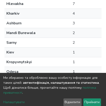
Hlevakha
7
Kharkiv
4
Ashburn
3
Mandi Burewala
2
Sarny
2
Kiev
1
Kropyvnytskyi
1
Odesa
1
Ми збираємо та обробляємо вашу особисту інформацію для
таких цілей:
автентифікація, налаштування та статистика
.
Щоб дізнатися більше, прочитайте нашу політику
політика
приватності
.
DSpace software
copyright © 2009-2026
LYRASIS
Cookie
Privacy
End User
Send
Налаштувати
Відхилити
Прийняти
settings
policy
Agreement
Feedback