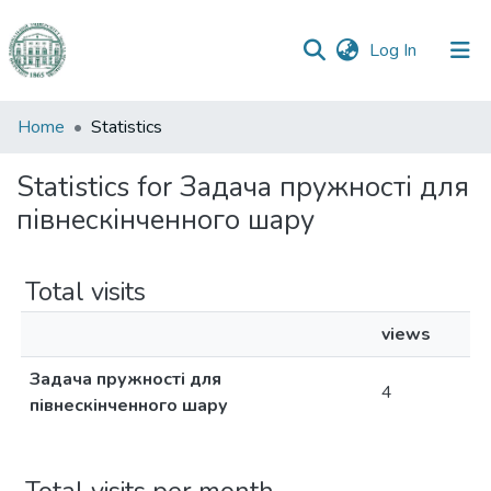
(current)
Log In
Communities
Home
Statistics
&
Collections
Statistics for Задача пружності для
півнескінченного шару
All of DSpace
Total visits
views
Задача пружності для
4
півнескінченного шару