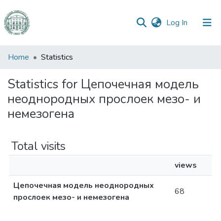
(current)
Log In
Communities
Home
Statistics
&
Collections
Statistics for Цепочечная модель
неоднородных прослоек мезо- и
All of DSpace
немезогена
Total visits
views
Цепочечная модель неоднородных
68
прослоек мезо- и немезогена