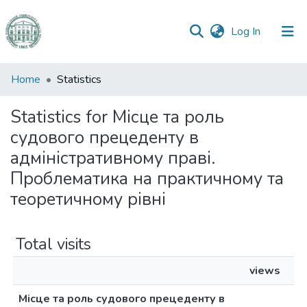
(current)
Log In
Communities
Home
Statistics
&
Collections
Statistics for Місце та роль
судового прецеденту в
All of DSpace
адміністративному праві.
Проблематика на практичному та
теоретичному рівні
Total visits
views
Місце та роль судового прецеденту в