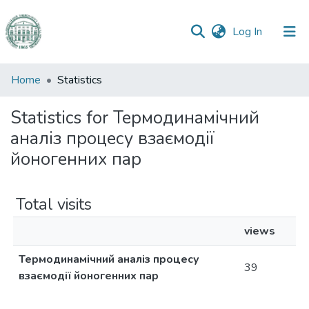
(current)
Log In
Communities
Home
Statistics
&
Collections
Statistics for Термодинамічний
аналіз процесу взаємодії
All of DSpace
йоногенних пар
Total visits
views
Термодинамічний аналіз процесу
39
взаємодії йоногенних пар