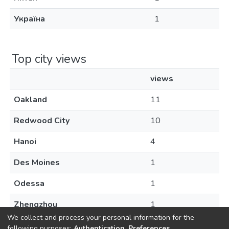
Україна
1
Top city views
views
Oakland
11
Redwood City
10
Hanoi
4
Des Moines
1
Odessa
1
Zhengzhou
1
We collect and process your personal information for the
following purposes:
Authentication, Preferences,