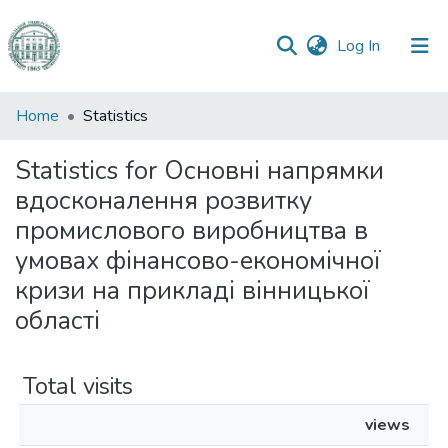
(current)
Log In
Communities
Home
Statistics
&
Collections
Statistics for Основні напрямки
вдосконалення розвитку
All of DSpace
промислового виробництва в
умовах фінансово-економічної
кризи на прикладі вінницької
області
Total visits
views