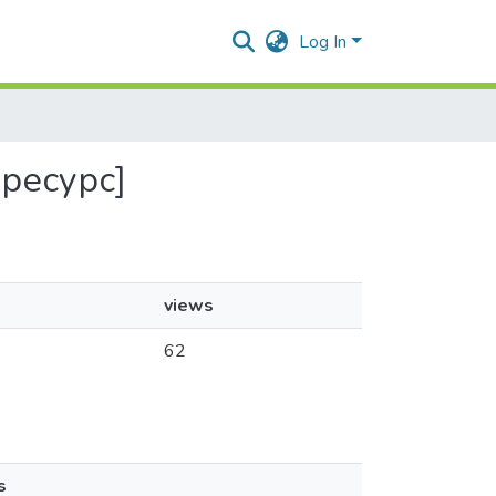
Log In
 ресурс]
views
62
s