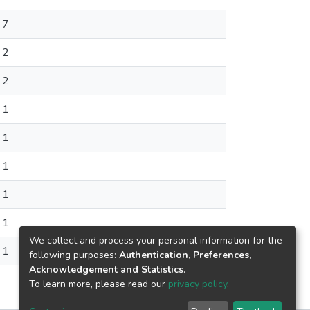
7
2
2
1
1
1
1
1
We collect and process your personal information for the
1
following purposes:
Authentication, Preferences,
Acknowledgement and Statistics
.
To learn more, please read our
privacy policy
.