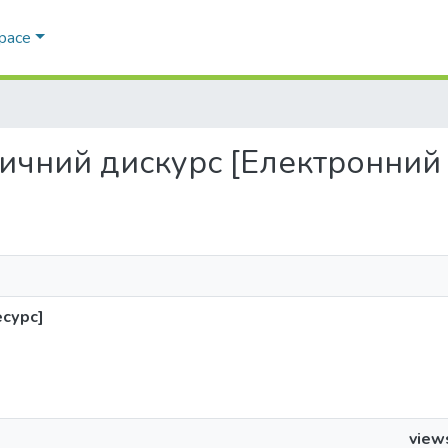
Space
стичний дискурс [Електронний
есурс]
view