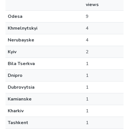
views
Odesa
9
Khmelnytskyi
4
Nerubayske
4
Kyiv
2
Bila Tserkva
1
Dnipro
1
Dubrovytsia
1
Kamianske
1
Kharkiv
1
Tashkent
1