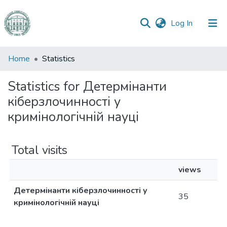
(current)
Log In
Communities
Home
Statistics
&
Collections
Statistics for Детермінанти
кіберзлочинності у
All of DSpace
кримінологічній науці
Total visits
views
Детермінанти кіберзлочинності у
35
кримінологічній науці