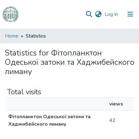
(current)
Log In
Communities
Home
Statistics
&
Collections
Statistics for Фітопланктон
Одеської затоки та Хаджибейского
All of DSpace
лиману
Total visits
views
Фітопланктон Одеської затоки та
42
Хаджибейского лиману