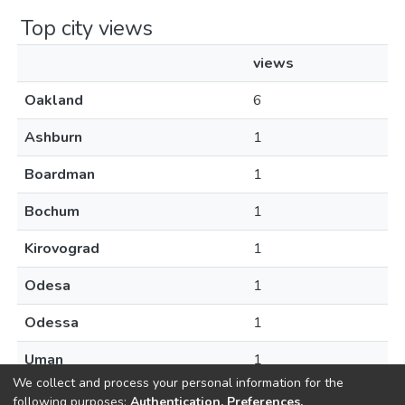
Top city views
views
Oakland
6
Ashburn
1
Boardman
1
Bochum
1
Kirovograd
1
Odesa
1
Odessa
1
Uman
1
We collect and process your personal information for the
following purposes:
Authentication, Preferences,