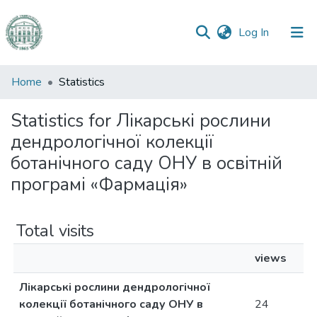
(current)
Log In
Communities
Home
Statistics
&
Collections
Statistics for Лікарські рослини
дендрологічної колекції
All of DSpace
ботанічного саду ОНУ в освітній
програмі «Фармація»
Total visits
views
Лікарські рослини дендрологічної
колекції ботанічного саду ОНУ в
24