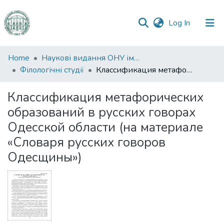
(current)
Log In
Communities
Home
Наукові видання ОНУ імені І. І. Мечникова
&
Філологічні студії
Классификация метафорических образований в русских говорах Одесской области (на материале «Словаря русских говоров Одесщины»)
Collections
Классификация метафорических
All of DSpace
образований в русских говорах
Одесской области (на материале
Statistics
«Словаря русских говоров
Одесщины»)