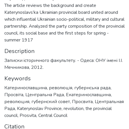
The article reviews the background and create
Katerynoslavs’ka Ukrainian provincial board united around
which influential Ukrainian socio-political, military and cultural
partnership. Analyzed the party composition of the provincial
council, its social base and the first steps for spring -
summer 1917
Description
Записки iсторичного факультету. - Одеса: ОНУ імені І.І.
Мечникова, 2012.
Keywords
Катеринославщина
,
революція
,
губернська рада
,
Просвіта
,
Центральна Рада
,
Екатеринославщина
,
революция
,
губернский совет
,
Просвита
,
Центральная
Рада
,
Katerynoslav Province
,
revolution
,
the provincial
council
,
Prosvita
,
Central Council
Citation