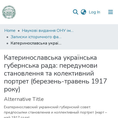
(current)
Log In
Communities
Home
Наукові видання ОНУ імені І. І. Мечникова
&
Записки історичного факультету
Collections
Катеринославська українська губернська рада: передумови становлення та колективний портрет (березень-травень 1917 року)
All of DSpace
Катеринославська українська
губернська рада: передумови
Statistics
становлення та колективний
портрет (березень-травень 1917
року)
Alternative Title
Екатеринославский украинский губернский совет:
предпосылки становления и коллективный портрет (март –
май 1917 года)