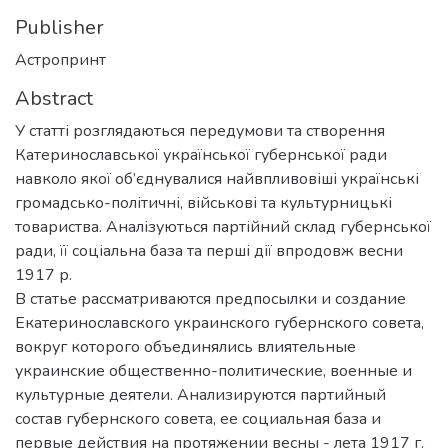
Publisher
Астропринт
Abstract
У статті розглядаються передумови та створення
Катеринославської української губернської ради
навколо якої об’єднувалися найвпливовіші українські
громадсько-політичні, військові та культурницькі
товариства. Аналізуються партійний склад губернської
ради, її соціальна база та перші дії впродовж весни
1917 р.
В статье рассматриваются предпосылки и создание
Екатеринославского украинского губернского совета,
вокруг которого объединялись влиятельные
украинские общественно-политические, военные и
культурные деятели. Анализируются партийный
состав губернского совета, ее социальная база и
первые действия на протяжении весны - лета 1917 г.