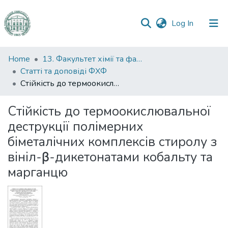
(current)
Log In
Communities
Home
13. Факультет хімії та фармації
&
Статті та доповіді ФХФ
Collections
Стійкість до термоокислювальної деструкції полімерних біметалічних комплексів стиролу з вініл-β-дикетонатами кобальту та марганцю
All of DSpace
Стійкість до термоокислювальної
деструкції полімерних
Statistics
біметалічних комплексів стиролу з
вініл-β-дикетонатами кобальту та
марганцю