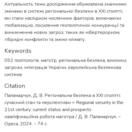
Актуальність теми дослідження обумовлена значними
змінами в системі регіональної безпеки в XXI столітті,
які стали наслідком численних факторів, включаючи
глобалізацію, посилення геополітичної конкуренції та
виникнення нових загроз, таких як кібертероризм,
гібридні конфлікти та зміни клімату.
Keywords
052 політологія
,
магістр
,
регіональна безпека
,
виклики
,
загрози
,
інтеграція України
,
європейська безпекова
система
Citation
Паламарчук, Д. В. Регіональна безпека в ХХІ столітті:
сучасний стан та перспективи = Regional security in the
21st century: current status and prospects :
кваліфікаційна робота магістра / Д. В. Паламарчук. –
Одеса, 2024. – 74 с.