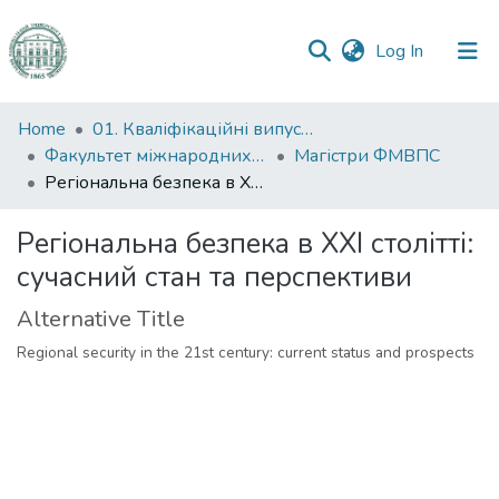
(current)
Log In
Communities
Home
01. Кваліфікаційні випускні роботи здобувачів вищої освіти
&
Факультет міжнародних відносин, політології та соціології
Магістри ФМВПС
Collections
Регіональна безпека в ХХІ столітті: сучасний стан та перспективи
All of DSpace
Регіональна безпека в ХХІ столітті:
сучасний стан та перспективи
Statistics
Alternative Title
Regional security in the 21st century: current status and prospects