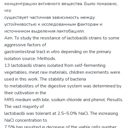
концентрации активного вещества. Было показано,
что
существует частичная зависимость между
устойчивостью к исследованным факторам и
источником выделения лактобацилл.
Aim. To study the resistance of lactobacilli strains to some
aggressive factors of
gastrointestinal tract in vitro depending on the primary
isolation source. Methods.
13 lactobacilli strains isolated from self-fermenting
vegetables, meat raw materials, children excrements were
used in this work. The stability of bacteria
to metabolites of the digestive system was determined by
their cultivation in the
MRS medium with bile, sodium chloride and phenol. Results.
The vast majority of
lactobacilli was tolerant at 2.5–5.0% NaCl. The increasing
NaCl concentration to
7.5% has resulted in decrease of the viable cells number