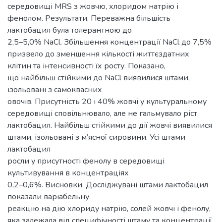
середовищі MRS з жовчю, хлоридом натрію і
фенолом. Результати. Переважна більшість
лактобацил була толерантною до
2,5–5,0% NaCl. Збільшення концентрації NaCl до 7,5%
призвело до зменшення кількості життєздатних
клітин та інтенсивності їх росту. Показано,
що найбільш стійкими до NaCl виявилися штами,
ізольовані з самоквасних
овочів. Присутність 20 і 40% жовчі у культуральному
середовищі сповільнювало, але не гальмувало ріст
лактобацил. Найбільш стійкими до дії жовчі виявилися
штами, ізольовані з м’ясної сировини. Усі штами
лактобацил
росли у присутності фенолу в середовищі
культивування в концентраціях
0,2–0,6%. Висновки. Досліджувані штами лактобацил
показали варіабельну
реакцію на дію хлориду натрію, солей жовчі і фенолу,
яка залежала від специфічності штаму та концентрації