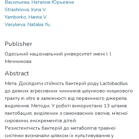
Васильева, Наталия Юрьевна
Strashnova, Iryna V.
Yamborko, Hanna V.
Vasylieva, Nataliia Yu.
Publisher
Одеський національний університет імені І. І.
Мечникова
Abstract
Мета. Дослідити стійкість бактерій роду Lactobacillus
до деяких агресивних чинників шлунково-кишкового
тракту in vitro в залежності від первинного джерела
виділення. Методи. У роботі використано 13 штамів
лактобацил, виділених з самоквасних овочів, м’ясної
сировини, екскрементів дітей.
Pезистентність бактерій до метаболітів травної
системи визначали шляхом їх культивування у