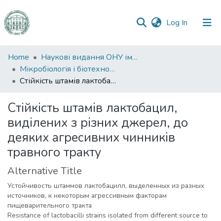
(current)
Log In
Communities
Home
Наукові видання ОНУ імені І. І. Мечникова
&
Мікробіологія і біотехнологія
Collections
Стійкість штамів лактобацил, виділених з різних джерел, до деяких агресивних чинників травного тракту
All of DSpace
Стійкість штамів лактобацил,
виділених з різних джерел, до
Statistics
деяких агресивних чинників
травного тракту
Alternative Title
Устойчивость штаммов лактобацилл, выделенных из разных
источников, к некоторым агрессивным факторам
пищеварительного тракта
Resistance of lactobacilli strains isolated from different source to