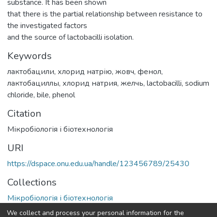
substance. It has been shown
that there is the partial relationship between resistance to
the investigated factors
and the source of lactobacilli isolation.
Keywords
лактобацили
,
хлорид натрію
,
жовч
,
фенол
,
лактобациллы
,
хлорид натрия
,
желчь
,
lactobacilli
,
sodium
chloride
,
bile
,
phenol
Citation
Мікробіологія і біотехнологія
URI
https://dspace.onu.edu.ua/handle/123456789/25430
Collections
Мікробіологія і біотехнологія
We collect and process your personal information for the