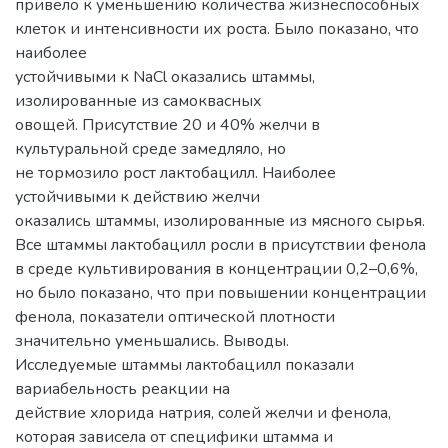
привело к уменьшению количества жизнеспособных
клеток и интенсивности их роста. Было показано, что
наиболее
устойчивыми к NaCl оказались штаммы,
изолированные из самоквасных
овощей. Присутствие 20 и 40% желчи в
культуральной среде замедляло, но
не тормозило рост лактобацилл. Наиболее
устойчивыми к действию желчи
оказались штаммы, изолированные из мясного сырья.
Все штаммы лактобацилл росли в присутствии фенола
в среде культивирования в концентрации 0,2–0,6%,
но было показано, что при повышении концентрации
фенола, показатели оптической плотности
значительно уменьшались. Выводы.
Исследуемые штаммы лактобацилл показали
вариабельность реакции на
действие хлорида натрия, солей желчи и фенола,
которая зависела от специфики штамма и