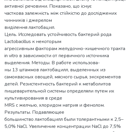
активної речовини. Показано, що існує
часткова залежність між стійкістю до досліджених
чинників і джерелом
виділення лактобацил.
Цель. Исследовать устойчивость бактерий рода
Lactobacillus к некоторым
агрессивным факторам желудочно-кишечного тракта
in vitro в зависимости от первичного источника
выделения. Методы. В работе использова-
ны 13 штаммов лактобацилл, выделенных из
самоквасных овощей, мясного сырья, экскрементов
детей. Pезистентность бактерий к метаболитов
пищеварительной системы определяли путем их
культивирования в среде
MRS с желчью, хлоридом натрия и фенолом.
Результаты. Подавляющее
большинство лактобацилл были толерантными к 2,5–
5,0% NaCl. Увеличение концентрации NaCl до 7,5%