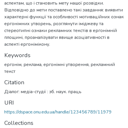
аспектам, що і становить мету нашої розвідки.
Відповідно до мети поставлено такі завдання: виявити
характерні функції та особливості мотиваційних ознак
ергонімних утворень, розглянути іміджеву та
стереотипні ознаки рекламних текстів в ергонімній
площині, проаналізувати явище асоціативності в
аспекті ергонімікону.
Keywords
ергонім
,
реклама
,
ергонімні утворення
,
рекламний
текст
Citation
Діалог: медіа-студії : зб. наук. праць
URI
https://dspace.onu.edu.ua/handle/123456789/11979
Collections