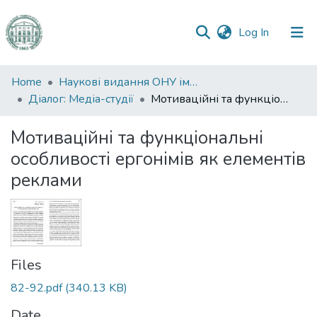
(current)
Log In
Communities
Home
Наукові видання ОНУ імені І. І. Мечникова
&
Діалог: Медіа-студії
Мотиваційні та функціональні особливості ергонімів як елементів реклами
Collections
Мотиваційні та функціональні
All of DSpace
особливості ергонімів як елементів
реклами
Statistics
Files
82-92.pdf
(340.13 KB)
Date