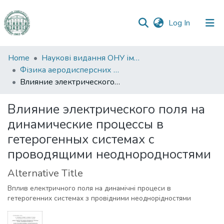
(current)
Log In
Communities
Home
Наукові видання ОНУ імені І. І. Мечникова
&
Фізика аеродисперсних систем
Collections
Влияние электрического поля на динамические процессы в гетерогенных системах с проводящими неоднородностями
All of DSpace
Влияние электрического поля на
динамические процессы в
Statistics
гетерогенных системах с
проводящими неоднородностями
Alternative Title
Вплив електричного поля на динамічні процеси в
гетерогенних системах з провідними неоднорідностями