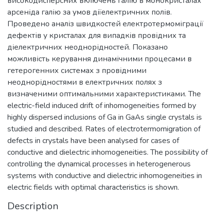
високодисперсних включень галію в монокристалах
арсеніда галію за умов діїелектричних полів.
Проведено аналіз швидкостей електротермоміграції
дефектів у кристалах для випадків провідних та
діелектричних неоднорідностей. Показано
можливість керування динамічними процесами в
гетерогенних системах з провідними
неоднорідностями в електричних полях з
визначеними оптимальними характеристиками. The
electric-field induced drift of inhomogeneities formed by
highly dispersed inclusions of Ga in GaAs single crystals is
studied and described. Rates of electrotermomigration of
defects in crystals have been analysed for cases of
conductive and dielectric inhomogeneities. The possibility of
controlling the dynamical processes in heterogenerous
systems with conductive and dielectric inhomogeneities in
electric fields with optimal characteristics is shown.
Description