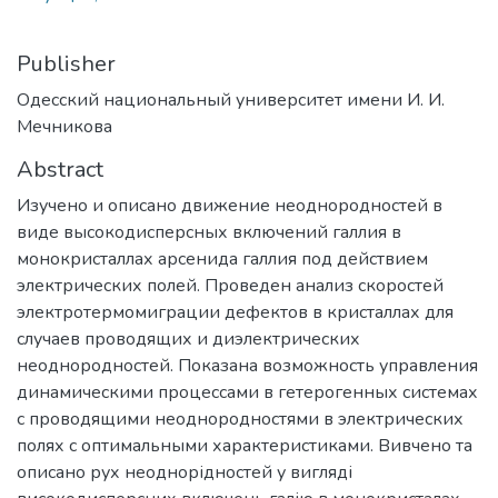
Publisher
Одесский национальный университет имени И. И.
Мечникова
Abstract
Изучено и описано движение неоднородностей в
виде высокодисперсных включений галлия в
монокристаллах арсенида галлия под действием
электрических полей. Проведен анализ скоростей
электротермомиграции дефектов в кристаллах для
случаев проводящих и диэлектрических
неоднородностей. Показана возможность управления
динамическими процессами в гетерогенных системах
с проводящими неоднородностями в электрических
полях с оптимальными характеристиками. Вивчено та
описано рух неоднорідностей у вигляді