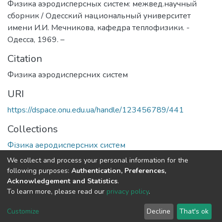
Физика аэродисперсных систем: межвед.научный
сборник / Одесский национальный университет
имени И.И. Мечникова, кафедра теплофизики. -
Одесса, 1969. –
Citation
Физика аэродисперсних систем
URI
https://dspace.onu.edu.ua/handle/123456789/441
Collections
Фізика аеродисперсних систем
We collect and process your personal information for the
Full item page
following purposes:
Authentication, Preferences,
Acknowledgement and Statistics
.
To learn more, please read our
privacy policy
.
DSpace software
copyright © 2009-2026
LYRASIS
Cookie
Privacy
End User
Send
Customize
Decline
That's ok
settings
policy
Agreement
Feedback