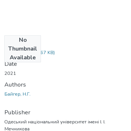
No
Files
Thumbnail
Байгер.docx
(43.67 KB)
Available
Date
2021
Authors
Байгер, Н.Г.
Publisher
Одеський національний університет імені І. І.
Мечникова