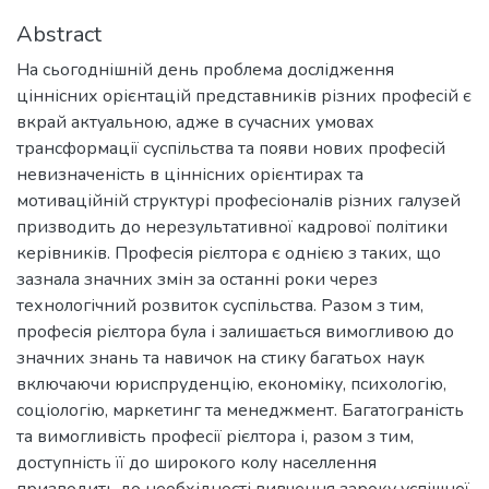
Abstract
На сьогоднішній день проблема дослідження
ціннісних орієнтацій представників різних професій є
вкрай актуальною, адже в сучасних умовах
трансформації суспільства та появи нових професій
невизначеність в ціннісних орієнтирах та
мотиваційній структурі професіоналів різних галузей
призводить до нерезультативної кадрової політики
керівників. Професія рієлтора є однією з таких, що
зазнала значних змін за останні роки через
технологічний розвиток суспільства. Разом з тим,
професія рієлтора була і залишається вимогливою до
значних знань та навичок на стику багатьох наук
включаючи юриспруденцію, економіку, психологію,
соціологію, маркетинг та менеджмент. Багатограність
та вимогливість професії рієлтора і, разом з тим,
доступність її до широкого колу населлення
призводить до необхідності вивчення зароку успішної