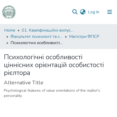
(current)
Log In
Communities
Home
01. Кваліфікаційні випускні роботи здобувачів вищої освіти
&
Факультет психології та соціальної роботи
Магістри ФПСР
Collections
Психологічні особливості ціннісних орієнтацій особистості рієлтора
All of DSpace
Психологічні особливості
ціннісних орієнтацій особистості
Statistics
рієлтора
Alternative Title
Psychological features of value orientations of the realtor's
personality