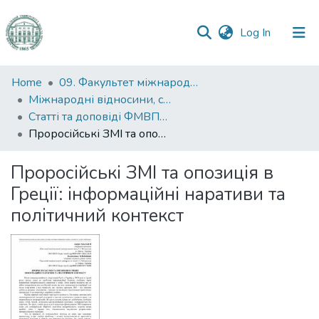
(current)
Log In
Communities
Home
09. Факультет міжнародних відносин, політології та соціології
&
Міжнародні відносини, суспільні комунікації та регіональні студії
Collections
Статті та доповіді ФМВПС (Міжнародні відносини, суспільні комунікації та регіональні студії)
Проросійські ЗМІ та опозиція в Греції: інформаційні наративи та політичний контекст
All of DSpace
Проросійські ЗМІ та опозиція в
Statistics
Греції: інформаційні наративи та
політичний контекст