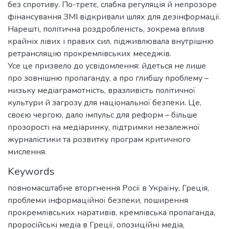
без спротиву. По-третє, слабка регуляція й непрозоре
фінансування ЗМІ відкривали шлях для дезінформації.
Нарешті, політична роздробленість, зокрема вплив
крайніх лівих і правих сил, підживлювала внутрішню
ретрансляцію прокремлівських меседжів.
Усе це призвело до усвідомлення: йдеться не лише
про зовнішню пропаганду, а про глибшу проблему –
низьку медіаграмотність, вразливість політичної
культури й загрозу для національної безпеки. Це,
своєю чергою, дало імпульс для реформ – більше
прозорості на медіаринку, підтримки незалежної
журналістики та розвитку програм критичного
мислення.
Keywords
повномасштабне вторгнення Росії в Україну
,
Греція
,
проблеми інформаційної безпеки
,
поширення
прокремлівських наративів
,
кремлівська пропаганда
,
проросійські медіа в Греції
,
опозиційні медіа
,