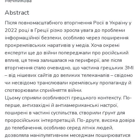
Мечникова
Abstract
Після повномасштабного вторгнення Росії в Україну у
2022 році в Греції різко зросла увага до проблеми
інформаційної безпеки, особливо через поширення
прокремлівських наративів у медіа. Хоча окремі
експерти ще до війни попереджали про російський
вплив, ця тема залишалася на периферії, але після
вторгнення стало очевидно, що частина грецьких ЗМІ
– від нішевих сайтів до великих телеканалів – свідомо
чи несвідомо транслювали кремлівську пропаганду й
спотворювали сприйняття війни.
Цьому сприяли особливості грецького контексту. По-
перше, антизахідні й антиамериканські настрої,
поширені в частині суспільства, створили ґрунт для
проросійських інтерпретацій. По-друге, висока довіра
до телебачення, особливо серед літніх людей,
дозволяла маніпулятивним меседжам поширюватися