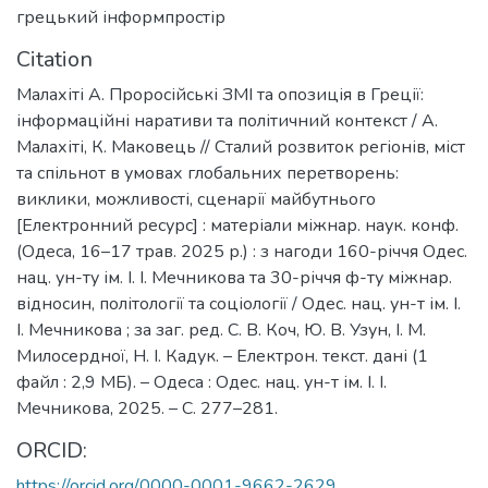
грецький інформпростір
Citation
Малахіті А. Проросійські ЗМІ та опозиція в Греції:
інформаційні наративи та політичний контекст / А.
Малахіті, К. Маковець // Сталий розвиток регіонів, міст
та спільнот в умовах глобальних перетворень:
виклики, можливості, сценарії майбутнього
[Електронний ресурс] : матеріали міжнар. наук. конф.
(Одеса, 16–17 трав. 2025 р.) : з нагоди 160-річчя Одес.
нац. ун-ту ім. І. І. Мечникова та 30-річчя ф-ту міжнар.
відносин, політології та соціології / Одес. нац. ун-т ім. І.
І. Мечникова ; за заг. ред. С. В. Коч, Ю. В. Узун, І. М.
Милосердної, Н. І. Кадук. – Електрон. текст. дані (1
файл : 2,9 МБ). – Одеса : Одес. нац. ун-т ім. І. І.
Мечникова, 2025. – С. 277–281.
ORCID:
https://orcid.org/0000-0001-9662-2629