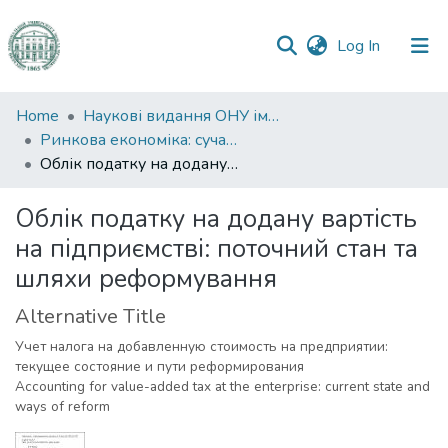
(current)
Log In
Communities
Home
Наукові видання ОНУ імені І. І. Мечникова
&
Ринкова економіка: сучасна теорія і практика управління
Collections
Облік податку на додану вартість на підприємстві: поточний стан та шляхи реформування
All of DSpace
Облік податку на додану вартість
на підприємстві: поточний стан та
Statistics
шляхи реформування
Alternative Title
Учет налога на добавленную стоимость на предприятии:
текущее состояние и пути реформирования
Accounting for value-added tax at the enterprise: current state and
ways of reform