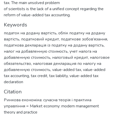
tax. The main unsolved problem
of scientists is the lack of a unified concept regarding the
reform of value-added tax accounting.
Keywords
податок на додану вартість
,
облік податку на додану
вартість
,
податковий кредит
,
податкове зобов’язання
,
податкова декларація із податку на додану вартість
,
налог на добавленную стоимость
,
учет налога на
добавленную стоимость
,
налоговый кредит
,
налоговое
обязательство
,
налоговая декларация по налогу на
добавленную стоимость
,
value-added tax
,
value-added
tax accounting
,
tax credit
,
tax liability
,
value-added tax
declaration
Citation
Ринкова економіка: сучасна теорія і практика
управління = Market economy: modern management
theory and practice