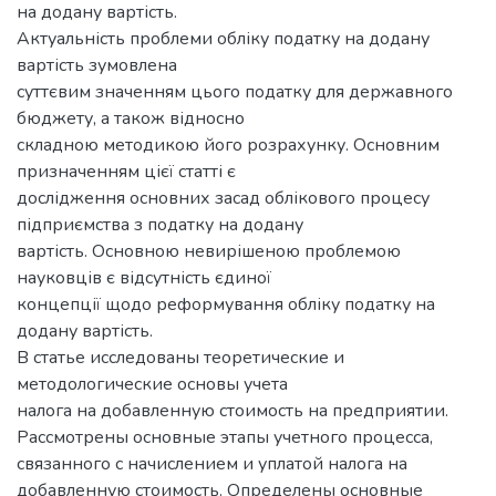
на додану вартість.
Актуальність проблеми обліку податку на додану
вартість зумовлена
суттєвим значенням цього податку для державного
бюджету, а також відносно
складною методикою його розрахунку. Основним
призначенням цієї статті є
дослідження основних засад облікового процесу
підприємства з податку на додану
вартість. Основною невирішеною проблемою
науковців є відсутність єдиної
концепції щодо реформування обліку податку на
додану вартість.
В статье исследованы теоретические и
методологические основы учета
налога на добавленную стоимость на предприятии.
Рассмотрены основные этапы учетного процесса,
связанного с начислением и уплатой налога на
добавленную стоимость. Определены основные