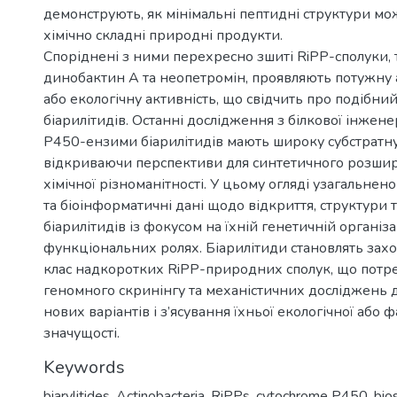
демонструють, як мінімальні пептидні структури м
хімічно складні природні продукти.
Споріднені з ними перехресно зшиті RiPP-сполуки, т
динобактин A та неопетромін, проявляють потужну 
або екологічну активність, що свідчить про подібний
біарилітидів. Останні дослідження з білкової інжене
P450-ензими біарилітидів мають широку субстратну
відкриваючи перспективи для синтетичного розшир
хімічної різноманітності. У цьому огляді узагальнено 
та біоінформатичні дані щодо відкриття, структури т
біарилітидів із фокусом на їхній генетичній організац
функціональних ролях. Біарилітиди становлять зах
клас надкоротких RiPP-природних сполук, що потр
геномного скринінгу та механістичних досліджень 
нових варіантів і з’ясування їхньої екологічної або 
значущості.
Keywords
biarylitides
,
Actinobacteria
,
RiPPs
,
cytochrome P450
,
bio