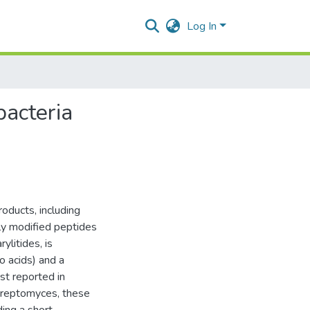
Log In
bacteria
roducts, including
ly modified peptides
ylitides, is
o acids) and a
rst reported in
treptomyces, these
ing a short