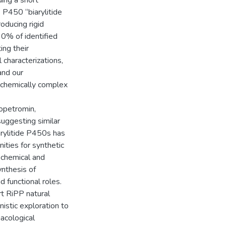
P450 “biarylitide
oducing rigid
90% of identified
ing their
 characterizations,
and our
 chemically complex
opetromin,
suggesting similar
iarylitide P450s has
ities for synthetic
iochemical and
ynthesis of
d functional roles.
rt RiPP natural
istic exploration to
macological