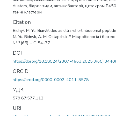
clusters
,
біарилітиди
,
актинобактерії
,
цитохром P45
генні кластери
Citation
Bidnyk M. Yu. Biarylitides as ultra-short ribosomal peptide
M. Yu. Bidnyk, A. M. Ostapchuk // Мікробіологія і біотех
№ 3(65). – С. 54–77.
DOI
https://doi.org/10.18524/2307-4663.2025.3(65).344
ORCID:
https://orcid.org/0000-0002-4011-8578
УДК
579.87;577.112
URI