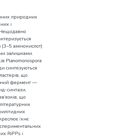
ивних природних
них і
. Нещодавно
актеризується
(3–5 амінокислот)
ми залишками.
дів Planomonospora
иди синтезуються
ластерів, що
ічний фермент —
ид-синтази,
в’язків, що
 літературних
рилітидних
креслює їхнє
кспериментальних
их RiPPs і