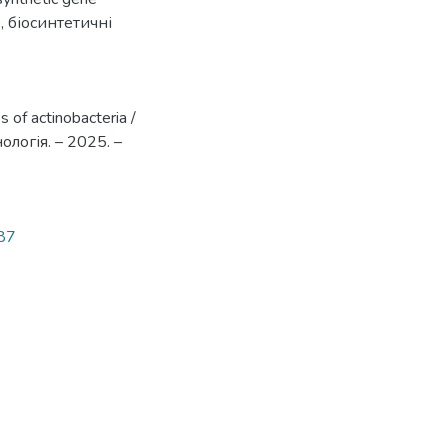
0
,
біосинтетичні
s of actinobacteria /
нологія. – 2025. –
087