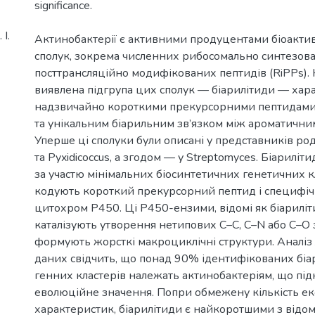
І.
Актинобактерії є активними продуцентами біоакт
сполук, зокрема численних рибосомально синтезова
посттрансляційно модифікованих пептидів (RiPPs)
виявлена підгрупа цих сполук — біарилітиди — хар
надзвичайно короткими прекурсорними пептидами 
та унікальним біарильним зв’язком між ароматични
Уперше ці сполуки були описані у представників ро
та Pyxidicoccus, а згодом — у Streptomyces. Біариліт
за участю мінімальних біосинтетичних генетичних к
кодують короткий прекурсорний пептид і специф
цитохром P450. Ці P450-ензими, відомі як біариліт
каталізують утворення нетипових C–C, C–N або C–O з
формують жорсткі макроциклічні структури. Аналіз
даних свідчить, що понад 90% ідентифікованих біа
генних кластерів належать актинобактеріям, що під
еволюційне значення. Попри обмежену кількість е
характеристик, біарилітиди є найкоротшими з відом