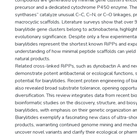
precursor and a dedicated cytochrome P450 enzyme. The 
synthases” catalyze unusual C–C, C–N, or C–O linkages, pr
macrocyclic scaffolds. Literature surveys show that over 
biarylitide gene clusters belong to actinobacteria, highlight
evolutionary significance. Despite only a few experimental
biarylitides represent the shortest known RiPPs and exp
understanding of how minimal peptide scaffolds can yield
natural products.
Related cross-linked RiPPs, such as dynobactin A and ne
demonstrate potent antibacterial or ecological functions, 
potential for biarylitides. Recent protein engineering of b
also revealed broad substrate tolerance, opening opportun
diversification. This review integrates data from recent b
bioinformatic studies on the discovery, structure, and bios
biarylitides, with emphasis on their genetic organization an
Biarylitides exemplify a fascinating new class of ultra-sho
products, warranting continued genome mining and mechan
uncover novel variants and clarify their ecological or phar