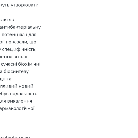
ожуть утворювати
акі як
антибактеріальну
 потенціал і для
рії показали, що
 специфічність,
ення їхньої
сучасні біохімічні
а біосинтезу
ії та
опливий новий
ебує подальшого
для виявлення
фармакологічної
synthetic gene