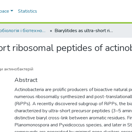
Space
Statistics
Мікробіологія і біотехнологія
Biarylitides as ultra-short ribosomal peptides of actinobacteria
hort ribosomal peptides of actino
ди актинобактерій
Abstract
Actinobacteria are prolific producers of bioactive natural p
numerous ribosomally synthesized and post-translational
(RiPPs). A recently discovered subgroup of RiPPs, the biar
characterized by ultra-short precursor peptides (3–5 amin
distinctive biaryl cross-link between aromatic residues. Fi
Planomonospora and Pyxidicoccus species, and later in S
compounds are generated by minimal gene clusters encod