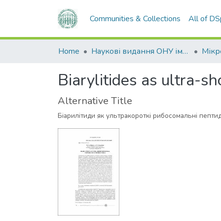
Communities & Collections
All of D
Home
Наукові видання ОНУ імені І. І. Мечникова
Biarylitides as ultra-s
Alternative Title
Біарилітиди як ультракороткі рибосомальні пепти