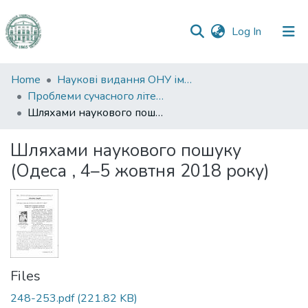
(current)
Log In
Communities
Home
Наукові видання ОНУ імені І. І. Мечникова
&
Проблеми сучасного літературознавства
Collections
Шляхами наукового пошуку (Одеса , 4–5 жовтня 2018 року)
All of DSpace
Шляхами наукового пошуку
(Одеса , 4–5 жовтня 2018 року)
Statistics
Files
248-253.pdf
(221.82 KB)