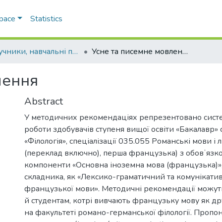
Space
Statistics
Підручники, навчальні посібники та інші науково- та навчально-методичні праці РГФ
Усне та писемне мовлення
лення
Abstract
У методичних рекомендаціях репрезентовано систе
роботи здобувачів ступеня вищої освіти «Бакалавр» 
«Філологія», спеціалізації 035.055 Романські мови і 
(переклад включно), перша французька) з обовʼязко
компоненти «Основна іноземна мова (французька)», а
складника, як «Лексико-граматичний та комунікати
французької мови». Методичні рекомендації можут
й студентам, котрі вивчають французьку мову як др
на факультеті романо-германської філології. Пропо