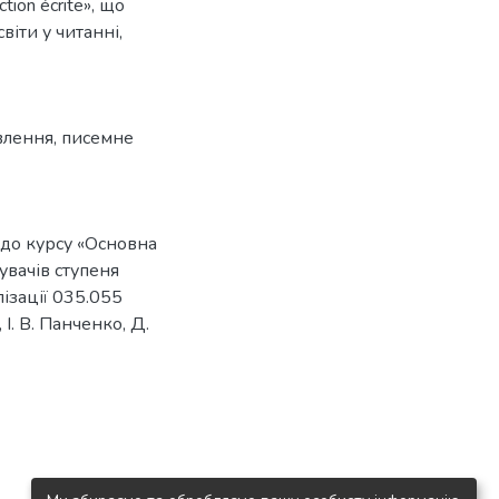
tion écrite», що
віти у читанні,
влення
,
писемне
. до курсу «Основна
увачів ступеня
лізації 035.055
 І. В. Панченко, Д.