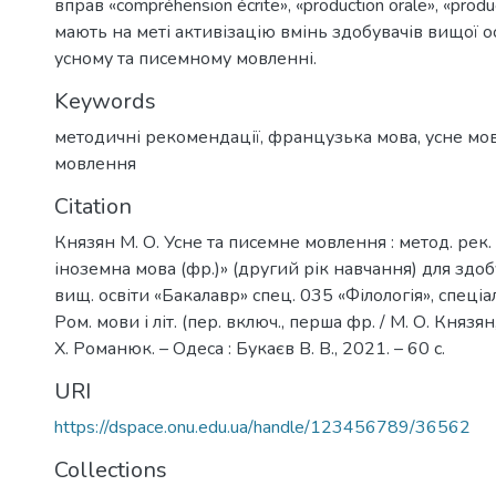
вправ «compréhension écrite», «production orale», «produc
мають на меті активізацію вмінь здобувачів вищої ос
усному та писемному мовленні.
Keywords
методичні рекомендації
,
французька мова
,
усне мо
мовлення
Citation
Князян М. О. Усне та писемне мовлення : метод. рек
іноземна мова (фр.)» (другий рік навчання) для здоб
вищ. освіти «Бакалавр» спец. 035 «Філологія», спеціа
Ром. мови і літ. (пер. включ., перша фр. / М. О. Князян,
Х. Романюк. – Одеса : Букаєв В. В., 2021. – 60 c.
URI
https://dspace.onu.edu.ua/handle/123456789/36562
Collections