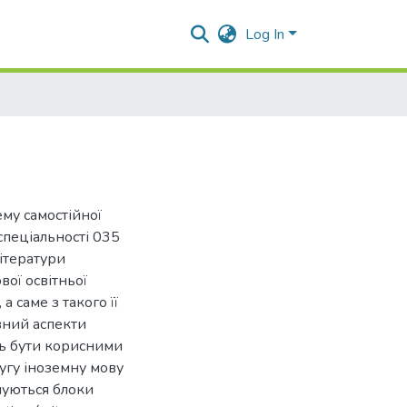
Log In
му самостійної
спеціальності 035
літератури
вої освітньої
 саме з такого її
вний аспекти
ь бути корисними
угу іноземну мову
нуються блоки