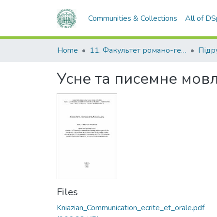
Communities & Collections
All of D
Home
11. Факультет романо-германської філології
Усне та писемне мов
Files
Kniazian_Communication_ecrite_et_orale.pdf