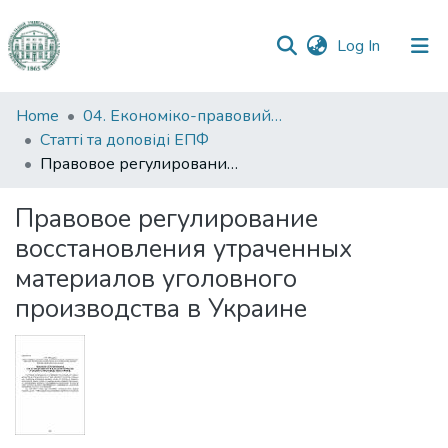
(current)
Log In
Communities
Home
04. Економіко-правовий факультет
&
Статті та доповіді ЕПФ
Collections
Правовое регулирование восстановления утраченных материалов уголовного производства в Украине
All of DSpace
Правовое регулирование
восстановления утраченных
Statistics
материалов уголовного
производства в Украине