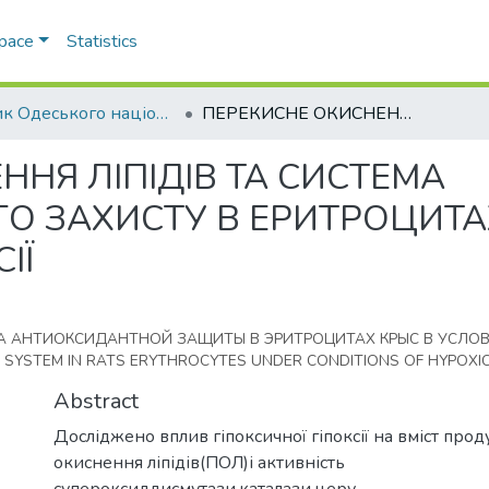
Space
Statistics
Вісник Одеського національного університету. Біологія
ПЕРЕКИСНЕ ОКИСНЕННЯ ЛІПІДІВ ТА СИСТЕМА АНТИОКСИДАНТНОГО ЗАХИСТУ В ЕРИТРОЦИТАХ ЩУРІВ ЗА УМОВ ГІПОКСИЧНОЇ ГІПОКСІЇ
НЯ ЛІПІДІВ ТА СИСТЕМА
 ЗАХИСТУ В ЕРИТРОЦИТА
ІЇ
А АНТИОКСИДАНТНОЙ ЗАЩИТЫ В ЭРИТРОЦИТАХ КРЫС В УСЛО
E SYSTEM IN RATS ERYTHROCYTES UNDER CONDITIONS OF HYPOXI
Abstract
Досліджено вплив гіпоксичної гіпоксії на вміст про
окиснення ліпідів(ПОЛ)і активність
супероксиддисмутази,каталази,церу-