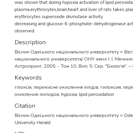
was shown that during hypoxia activation of lipid peroxidat
plasma,erythrocytes,brain,heart and liver of rats takes plac
erythrocytes superoxide dismutase activity
decreasing and glucose-6-phosphate-dehydrogenase activ
observed.
Description
Вiсник Одеського нацiонального унiверситету = Ве
национального университета/ ОНУ імені І. І. Мечнико
Астропринт, 2005. - Том 10, Вип. 5: Сер. "Біологія". – у
Keywords
гіпоксія
,
перекисне окислення ліпідів
,
гипоксия
,
пер
окисление липидов
,
hypoxia
,
lipid peroxidation
Citation
Вiсник Одеського нацiонального унiверситету = Odes
University Herald