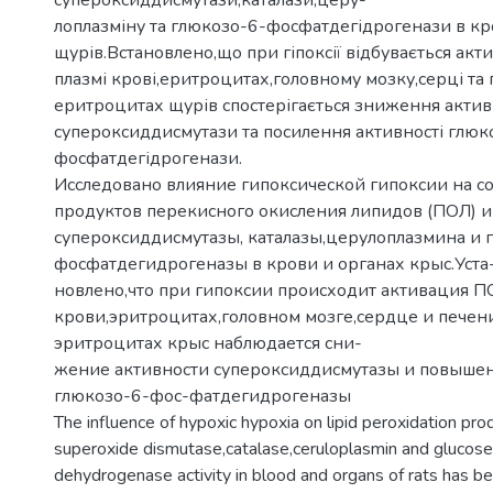
лоплазміну та глюкозо-6-фосфатдегідрогенази в кро
щурів.Встановлено,що при гіпоксії відбувається акт
плазмі крові,еритроцитах,головному мозку,серці та 
еритроцитах щурів спостерігається зниження актив
супероксиддисмутази та посилення активності глюк
фосфатдегідрогенази.
Исследовано влияние гипоксической гипоксии на 
продуктов перекисного окисления липидов (ПОЛ) и
супероксиддисмутазы, каталазы,церулоплазмина и 
фосфатдегидрогеназы в крови и органах крыс.Уста
новлено,что при гипоксии происходит активация П
крови,эритроцитах,головном мозге,сердце и печен
эритроцитах крыс наблюдается сни-
жение активности супероксиддисмутазы и повышен
глюкозо-6-фос-фатдегидрогеназы
The influence of hypoxic hypoxia on lipid peroxidation pr
superoxide dismutase,catalase,ceruloplasmin and gluco
dehydrogenase activity in blood and organs of rats has be