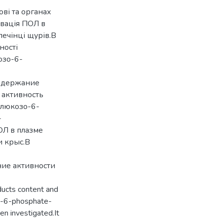
ві та органах
ивація ПОЛ в
печінці щурів.В
ності
озо-6-
содержание
 активность
глюкозо-6-
-
ОЛ в плазме
и крыс.В
ие активности
oducts content and
se-6-phosphate-
en investigated.It