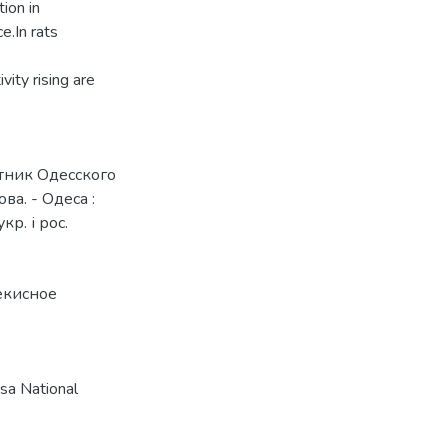
ion in
e.In rats
ity rising are
стник Одесского
ва. - Одеса :
кр. і рос.
екисное
a National