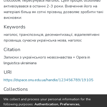
способом, пересунувся наголос. Цей процес особливо
активізувався в останні 2-3 роки. Вивчення його на
матеріалі більш як сотні прізвищ дозволяє зробити такі
висновки:
Keywords
наголос
,
транспозиція
,
десемантизації
,
відапелятивні
прізвища
,
сучасна українська мова
,
наголос
Citation
Записки з українського мовознавства = Opera in
linguistica ukrainiana
URI
https://dspace.onu.edu.ua/handle/123456789/19105
Collections
Записки з українського мовознавства
We collect and process your personal information for the
following purposes:
Authentication, Preferences,