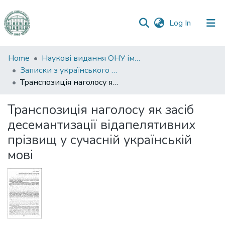
(current)
Log In
Communities
Home
Наукові видання ОНУ імені І. І. Мечникова
&
Записки з українського мовознавства
Collections
Транспозиція наголосу як засіб десемантизації відапелятивних прізвищ у сучасній українській мові
All of DSpace
Транспозиція наголосу як засіб
десемантизації відапелятивних
Statistics
прізвищ у сучасній українській
мові