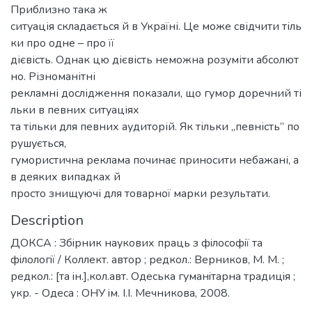
Приблизно така ж
ситуація складається й в Україні. Це може свідчити тіль
ки про одне – про її
дієвість. Однак цю дієвість неможна розуміти абсолют
но. Різноманітні
рекламні дослідження показали, що гумор доречний ті
льки в певних ситуаціях
та тільки для певних аудиторій. Як тільки „певність” по
рушується,
гумористична реклама починає приносити небажані, а
в деяких випадках й
просто знищуючі для товарної марки результати.
Description
ДОКСА : Збiрник наукових праць з фiлософiї та
фiлологiї / Коллект. автор ; редкол.: Верников, М. М. ;
редкол.: [та iн.],кол.авт. Одеська гуманiтарна традицiя ;
укр. - Одеса : ОНУ iм. I.I. Мечникова, 2008.