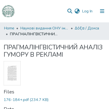
(current)
Log In
Communities
Home
Наукові видання ОНУ імені І. І. Мечникова
Δόξα / Докса
&
ПРАГМАЛІНГВІСТИЧНИЙ АНАЛІЗ ГУМОРУ В РЕКЛАМІ
Collections
ПРАГМАЛІНГВІСТИЧНИЙ АНАЛІЗ
All of DSpace
ГУМОРУ В РЕКЛАМІ
Statistics
Files
176-184+.pdf
(234.7 KB)