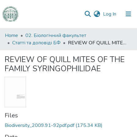
(current)
Log In
Communities
Home
02. Біологічний факультет
&
Статті та доповіді БФ
REVIEW OF QUILL MITES OF THE FAMILY SYRINGOPHILIDAE
Collections
REVIEW OF QUILL MITES OF THE
All of DSpace
FAMILY SYRINGOPHILIDAE
Statistics
Files
Biodiversity_2009.91-92pdf.pdf
(175.34 KB)