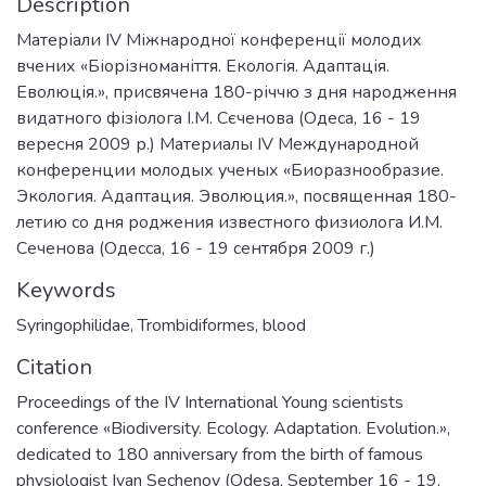
Description
Матеріали IV Міжнародної конференції молодих
вчених «Біорізноманіття. Екологія. Адаптація.
Еволюція.», присвячена 180-річчю з дня народження
видатного фізіолога І.М. Сєченова (Одеса, 16 - 19
вересня 2009 р.) Материалы IV Международной
конференции молодых ученых «Биоразнообразие.
Экология. Адаптация. Эволюция.», посвященная 180-
летию со дня роджения известного физиолога И.М.
Сеченова (Одесса, 16 - 19 сентября 2009 г.)
Keywords
Syringophilidae
,
Trombidiformes
,
blood
Citation
Proceedings of the IV International Young scientists
conference «Biodiversity. Ecology. Adaptation. Evolution.»,
dedicated to 180 anniversary from the birth of famous
physiologist Ivan Sechenov (Odesa, September 16 - 19,