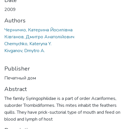
Date
2009
Authors
Черничко, Катерина Йосипівна
Ківганов, Дмитро Анатолійович
Chernychko, Kateryna Y.
Kivganov, Dmytro A.
Publisher
Печатный дом
Abstract
The family Syringophilidae is a part of order Acariformes,
suborder Trombidiformes. This mites inhabit the feathers
quills. They have prick-suctorial type of mouth and feed on
blood and lymph of host