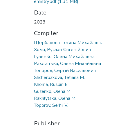
emistry.pdf
(1.31 MB)
Date
2023
Compiler
Щербакова, Тетяна Михайлівна
Хома, Руслан Євгенійович
Гузенко, Олена Михайлівна
Рахлицька, Олена Михайлівна
Топоров, Сергій Васильович
Shcherbakova, Tetiana M.
Khoma, Ruslan E.
Guzenko, Olena M.
Rakhlytska, Olena M.
Toporov, Serhii V.
Publisher