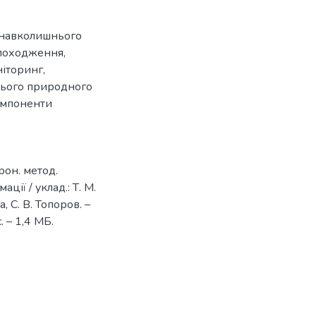
 навколишнього
 походження
,
ніторинг
,
нього природного
мпоненти
рон. метод.
ації / уклад.: Т. М.
, С. В. Топоров. –
. – 1,4 МБ.