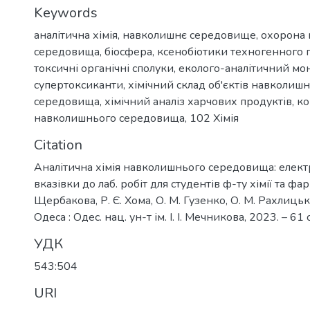
Keywords
аналітична хімія
,
навколишнє середовище
,
охорона
середовища
,
біосфера
,
ксенобіотики техногенного
токсичні органічні сполуки
,
еколого-аналітичний мо
супертоксиканти
,
хімічний склад об'єктів навколиш
середовища
,
хімічний аналіз харчових продуктів
,
ко
навколишнього середовища
,
102 Хімія
Citation
Аналітична хімія навколишнього середовища: елект
вказівки до лаб. робіт для студентів ф-ту хімії та фарм
Щербакова, Р. Є. Хома, О. М. Гузенко, О. М. Рахлицька
Одеса : Одес. нац. ун-т ім. І. І. Мечникова, 2023. – 61 с
УДК
543:504
URI