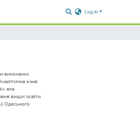
Log In
ри виконанні
Аналітична хімія
», яка
івня вищої освіти
ції Одеського