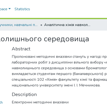
Space
Statistics
Підручники, навчальні посібники та інші науково- та навчально-методичні праці ФХФ
Аналітична хімія навколишнього середовища
вколишнього середовища
Abstract
Пропоновані методичні вказівки стануть у нагоді п
лабораторних робіт з дисципліни вільного вибору «
навколишнього середовища з основами броматології
викладається студентам першого (бакалаврського) р
спеціальності 102 «Хімія» факультету хімії та фарма
національного університету імені І. І. Мечникова.
Description
Електронні методичні вказівки
ch