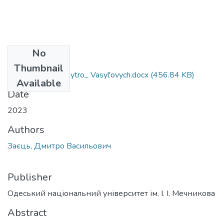
No
Files
Thumbnail
073_Zayets'_ Dmytro_ Vasyl'ovych.docx
(456.84 KB)
Available
Date
2023
Authors
Заєць, Дмитро Васильович
Publisher
Одеський національний університет ім. І. І. Мечникова
Abstract