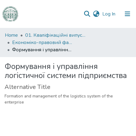
(current)
Log In
Communities
Home
01. Кваліфікаційні випускні роботи здобувачів вищої освіти
&
Економіко-правовий факультет
Collections
Формування і управління логістичної системи підприємства
All of DSpace
Формування і управління
логістичної системи підприємства
Statistics
Alternative Title
Formation and management of the logistics system of the
enterprise