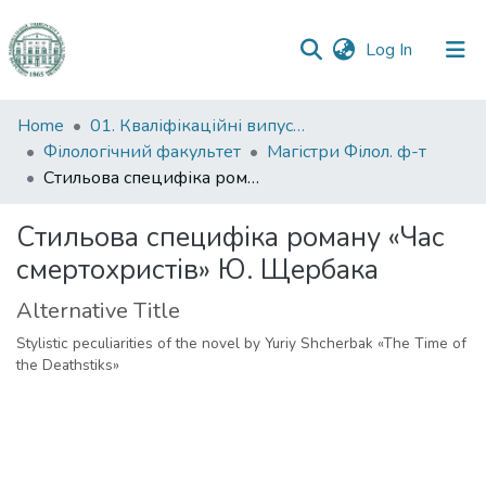
(current)
Log In
Communities
Home
01. Кваліфікаційні випускні роботи здобувачів вищої освіти
&
Філологічний факультет
Магістри Філол. ф-т
Collections
Стильова специфіка роману «Час смертохристів» Ю. Щербака
All of DSpace
Стильова специфіка роману «Час
смертохристів» Ю. Щербака
Statistics
Alternative Title
Stylistic peculiarities of the novel by Yuriy Shcherbak «The Time of
the Deathstiks»