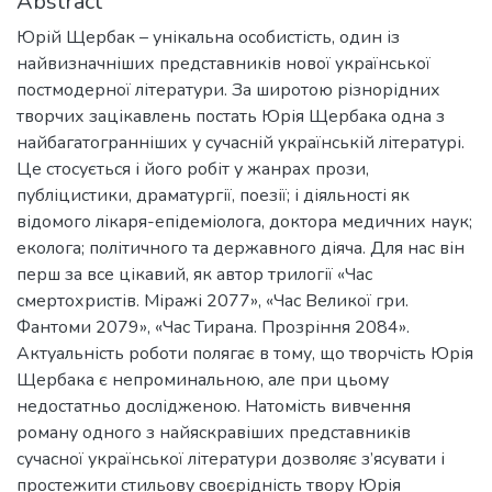
Abstract
Юрій Щербак – унікальна особистість, один із
найвизначніших представників нової української
постмодерної літератури. За широтою різнорідних
творчих зацікавлень постать Юрія Щербака одна з
найбагатогранніших у сучасній українській літературі.
Це стосується і його робіт у жанрах прози,
публіцистики, драматургії, поезії; і діяльності як
відомого лікаря-епідеміолога, доктора медичних наук;
еколога; політичного та державного діяча. Для нас він
перш за все цікавий, як автор трилогії «Час
смертохристів. Міражі 2077», «Час Великої гри.
Фантоми 2079», «Час Тирана. Прозріння 2084».
Актуальність роботи полягає в тому, що творчість Юрія
Щербака є непроминальною, але при цьому
недостатньо дослідженою. Натомість вивчення
роману одного з найяскравіших представників
сучасної української літератури дозволяє з’ясувати і
простежити стильову своєрідність твору Юрія