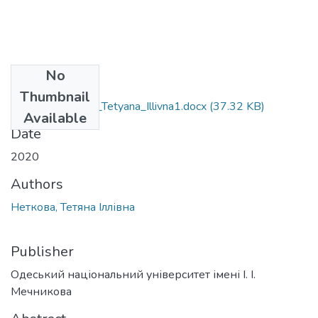
No
Files
Thumbnail
035.01_Netkova_Tetyana_Illivna1.docx
(37.32 KB)
Available
Date
2020
Authors
Неткова, Тетяна Іллівна
Publisher
Одеський національний університет імені І. І.
Мечникова