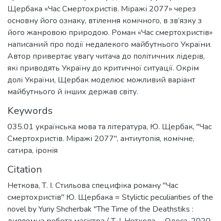
Щербака «Час Смертохристів. Міражі 2077» через
основну його ознаку, втілення комічного, в зв’язку з
його жанровою природою. Роман «Час смертохристів»
написаний про події недалекого майбутнього України.
Автор привертає увагу читача до політичних лідерів,
які приводять Україну до критичної ситуації. Окрім
долі України, Щербак моделює можливий варіант
майбутнього й інших держав світу.
Keywords
035.01 українська мова та література
,
Ю. Щербак
,
"Час
Смертохристів. Міражі 2077"
,
антиутопія
,
комічне
,
сатира
,
іронія
Citation
Неткова, Т. І. Стильова специфіка роману "Час
смертохристів" Ю. Щербака = Stylictic peculiarities of the
novel by Yuriy Shcherbak "The Time of the Deathstiks :
дипломна робота магістра / Т. І. Неткова. – Одеса, 2020.