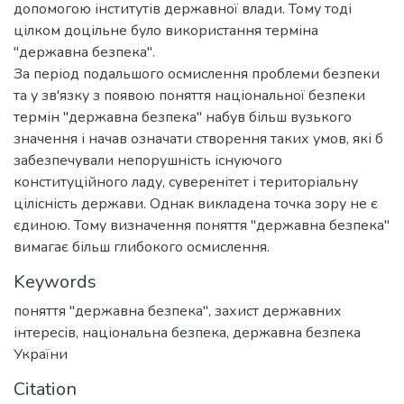
допомогою інститутів державної влади. Тому тоді
цілком доцільне було використання терміна
"державна безпека".
За період подальшого осмислення проблеми безпеки
та у зв'язку з появою поняття національної безпеки
термін "державна безпека" набув більш вузького
значення і начав означати створення таких умов, які б
забезпечували непорушність існуючого
конституційного ладу, суверенітет і територіальну
цілісність держави. Однак викладена точка зору не є
єдиною. Тому визначення поняття "державна безпека"
вимагає більш глибокого осмислення.
Keywords
поняття "державна безпека"
,
захист державних
інтересів
,
національна безпека
,
державна безпека
України
Citation