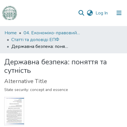
(current)
Log In
Communities
Home
04. Економіко-правовий факультет
&
Статті та доповіді ЕПФ
Collections
Державна безпека: поняття та сутність
All of DSpace
Державна безпека: поняття та
сутність
Statistics
Alternative Title
State security: concept and essence