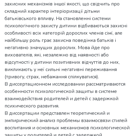
захисних механізмів іншої якості, що свідчить про
складний характер інтеріоризації дітьми
батьківського впливу. На становленні системи
психологічного захисту дитини відбиваються захисні
особливості всіх категорій дорослих членів сімї, але
найбільшу роль грає захисна поведінка батьків і
негативно значущих дорослих. Мова йде про
вихователів, які, незалежно від наявності або
відсутності у дитини позитивних відчуттів до них,
викликають у неї сильні негативні переживання
(тривогу, страх, небажання спілкуватися).
В диссертационном исследовании рассматриваются
особенности психологической защиты в системе
взаимодействия родителей и детей с задержкой
психического развития.
В диссертации представлен теоретический и
эмпирический анализ проблемы взаимосвязи стилей
воспитания и основных механизмов психологической
защиты у родителей и детей с задержкой