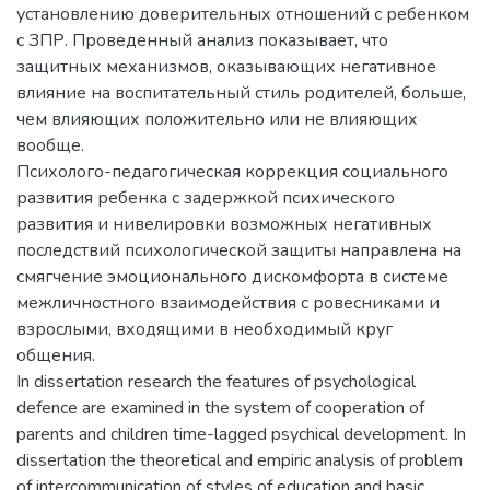
установлению доверительных отношений с ребенком
с ЗПР. Проведенный анализ показывает, что
защитных механизмов, оказывающих негативное
влияние на воспитательный стиль родителей, больше,
чем влияющих положительно или не влияющих
вообще.
Психолого-педагогическая коррекция социального
развития ребенка с задержкой психического
развития и нивелировки возможных негативных
последствий психологической защиты направлена на
смягчение эмоционального дискомфорта в системе
межличностного взаимодействия с ровесниками и
взрослыми, входящими в необходимый круг
общения.
In dissertation research the features of psychological
defence are examined in the system of cooperation of
parents and children time-lagged psychical development. In
dissertation the theoretical and empiric analysis of problem
of intercommunication of styles of education and basic