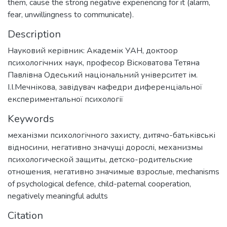
them, cause the strong negative experiencing for it (alarm,
fear, unwillingness to communicate).
Description
Науковий керівник: Академік УАН, доктоор
психологічних наук, професор Вісковатова Тетяна
Павлівна Одеський національний університет ім.
І.І.Мечнікова, завідувач кафедри диференціальної
експериментальної психології
Keywords
механізми психологічного захисту
,
дитячо-батьківські
відносини
,
негативно значущі дорослі
,
механизмы
психологической защиты
,
детско-родительские
отношения
,
негативно значимые взрослые
,
mechanisms
of psychological defence
,
child-paternal cooperation
,
negatively meaningful adults
Citation