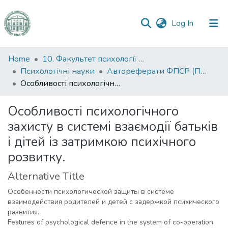
(current)
Log In
Communities
Home
10. Факультет психології та соціальної роботи
&
Психологічні науки
Автореферати ФПСР (Психологічні науки)
Collections
Особливості психологічного захисту в системі взаємодії батьків і дітей із затримкою психічного розвитку.
All of DSpace
Особливості психологічного
захисту в системі взаємодії батьків
Statistics
і дітей із затримкою психічного
розвитку.
Alternative Title
Особенности психологической защиты в системе
взаимодействия родителей и детей с задержкой психического
развития.
Features of psychological defence in the system of co-operation