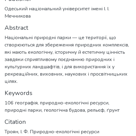
Одеський національний університет імені І. І.
Мечникова
Abstract
Національні природні парки — це території, що
створюються для збереження природних комплексів,
які мають екологічну, історичну й естетичну цінність
завдяки сприятливому поєднанню природних і
культурних ландшафтів, і для використання їх у
рекреаційних, виховних, наукових і просвітницьких
цілях.
Keywords
106 географія
,
природно-екологічні ресурси
,
природні парки
,
геологічна будова
,
рельєф
,
ґрунт
Citation
Троян, І. Ф. Природно-екологічні ресурси