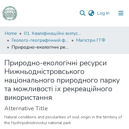
(current)
Log In
Communities
Home
01. Кваліфікаційні випускні роботи здобувачів вищої освіти
&
Геолого-географічний факультет
Магістри ГГФ
Collections
Природно-екологічні ресурси Нижньодністровського національного природного парку та можливості їх рекреаційного використання
All of DSpace
Природно-екологічні ресурси
Нижньодністровського
Statistics
національного природного парку
та можливості їх рекреаційного
використання
Alternative Title
Natural conditions and pecularities of soul origin in the territory of
the Nyzhnjodnistrovskyi national park