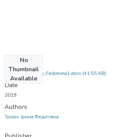
No
Files
Thumbnail
106_Troyan_Iryina_Fedotivna1.docx
(41.55 KB)
Available
Date
2019
Authors
Троян, Ірина Федотівна
Publisher