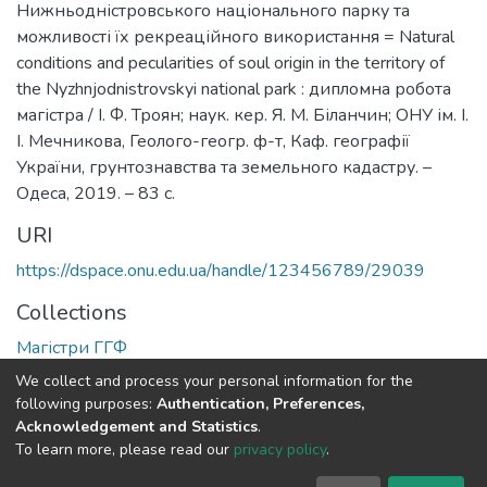
Нижньодністровського національного парку та
можливості їх рекреаційного використання = Natural
conditions and pecularities of soul origin in the territory of
the Nyzhnjodnistrovskyi national park : дипломна робота
магістра / І. Ф. Троян; наук. кер. Я. М. Біланчин; ОНУ ім. І.
І. Мечникова, Геолого-геогр. ф-т, Каф. географії
України, грунтознавства та земельного кадастру. –
Одеса, 2019. – 83 с.
URI
https://dspace.onu.edu.ua/handle/123456789/29039
Collections
Магістри ГГФ
We collect and process your personal information for the
Full item page
following purposes:
Authentication, Preferences,
Acknowledgement and Statistics
.
To learn more, please read our
privacy policy
.
DSpace software
copyright © 2009-2026
LYRASIS