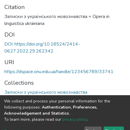
Citation
Записки з українського мовознавства = Opera in
linguistica ukrainiana
DOI
DOI: https://doi.org/10.18524/2414-
0627.2022.29.262342
URI
https://dspace.onu.edu.ua/handle/123456789/33741
Collections
Записки з українського мовознавства
We collect and process your personal information for the
Full item page
following purposes:
Authentication, Preferences,
Acknowledgement and Statistics
.
To learn more, please read our
privacy policy
.
DSpace software
copyright © 2009-2026
LYRASIS
Cookie
Privacy
End User
Send