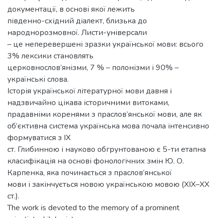
документації, в основі якої лежить
південно-східний діалект, близька до
народнорозмовної. Листи-універсали
– це неперевершені зразки української мови: всього
3% лексики становлять
церковнослов’янізми, 7 % – полонізми і 90% –
українські слова.
Історія української літературної мови давня і
надзвичайно цікава історичними витоками,
прадавніми коренями з праслов’янської мови, але як
об’єктивна система українська мова почала інтенсивно
формуватися з IX
cт. Глибинною і науково обгрунтованою є 5-ти етапна
класифікація на основі фонологічних змін Ю. О.
Карпенка, яка починається з праслов’янської
мови і закінчується новою українською мовою (ХІХ–ХХ
ст.).
The work is devoted to the memory of a prominent