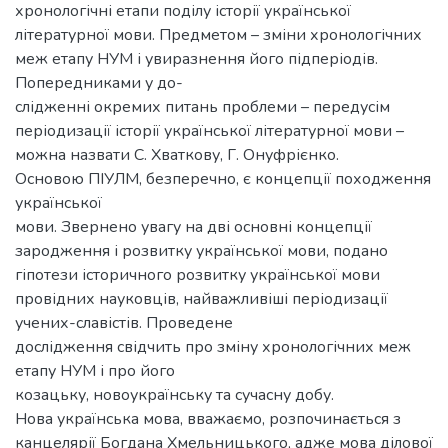
хронологічні етапи поділу історії української
літературної мови. Предметом – зміни хронологічних
меж етапу НУМ і увиразнення його підперіодів.
Попередниками у до-
слідженні окремих питань проблеми – передусім
періодизації історії української літературної мови –
можна назвати С. Хваткову, Г. Онуфрієнко.
Основою ПІУЛМ, безперечно, є концепції походження
української
мови. Звернено увагу на дві основні концепції
зародження і розвитку української мови, подано
гіпотези історичного розвитку української мови
провідних науковців, найважливіші періодизації
учених-славістів. Проведене
дослідження свідчить про зміну хронологічних меж
етапу НУМ і про його
козацьку, новоукраїнську та сучасну добу.
Нова українська мова, вважаємо, розпочинається з
канцелярії Богдана Хмельницького, адже мова ділової