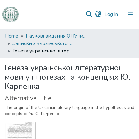
(current)
Log In
Communities
Home
Наукові видання ОНУ імені І. І. Мечникова
&
Записки з українського мовознавства
Collections
Генеза української літературної мови у гіпотезах та концепціях Ю. Карпенка
All of DSpace
Генеза української літературної
мови у гіпотезах та концепціях Ю.
Statistics
Карпенка
Alternative Title
The origin of the Ukrainian literary language in the hypotheses and
concepts of Yu. O. Karpenko