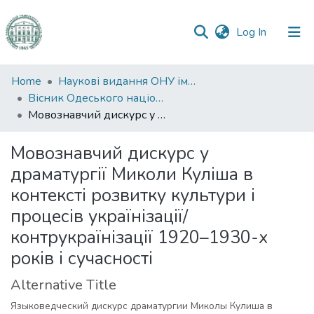
(current)
Log In
Communities
Home
Наукові видання ОНУ імені І. І. Мечникова
&
Вісник Одеського національного університету. Філологія
Collections
Мовознавчий дискурс у драматургії Миколи Куліша в контексті розвитку культури і процесів українізації/контрукраїнізації 1920–1930-х років і сучасності
All of DSpace
Мовознавчий дискурс у
драматургії Миколи Куліша в
Statistics
контексті розвитку культури і
процесів українізації/
контрукраїнізації 1920–1930-х
років і сучасності
Alternative Title
Языковедческий дискурс драматургии Миколы Кулиша в