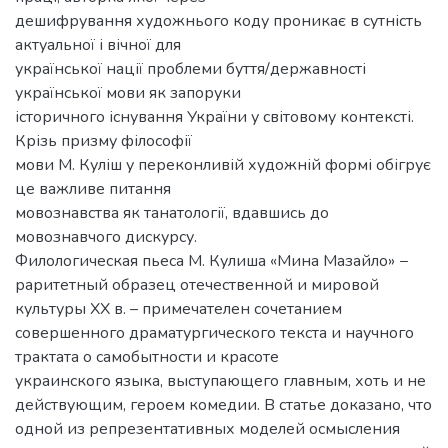
дешифрування художнього коду проникає в сутність
актуальної і вічної для
української нації проблеми буття/державності
української мови як запоруки
історичного існування України у світовому контексті.
Крізь призму філософії
мови М. Куліш у переконливій художній формі обігрує
це важливе питання
мовознавства як танатології, вдавшись до
мовознавчого дискурсу.
Филологическая пьеса М. Кулиша «Мина Мазайло» −
раритетный образец отечественной и мировой
культуры ХХ в. – примечателен сочетанием
совершенного драматургического текста и научного
трактата о самобытности и красоте
украинского языка, выступающего главным, хоть и не
действующим, героем комедии. В статье доказано, что
одной из репрезентативных моделей осмысления