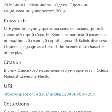
ОНУ імені І. І. Мечникова. - Одеса : Одеський
національний університет, 2014.
Keywords
М. Куліш
,
дискурс
,
українська мова як позакадровий
головний герой п’єси
,
М. Кулиш
,
украинский язык как
внекадровый главный герой пьесы
,
M. Kulish
,
discourse
,
Ukrainian language as a behind-the-scenes main character
of the play
Citation
Вісник Одеського національного університету = Odesa
National University Herald
URI
https://dspace.onu.edu.ua/handle/123456789/7290
Collections
Вісник Одеського національного університету.