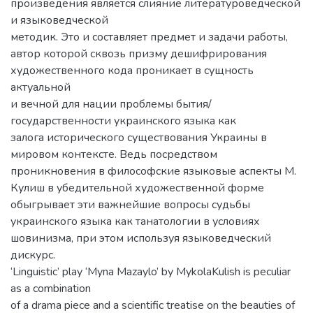
произведения является слияние литературоведческой
и языковедческой
методик. Это и составляет предмет и задачи работы,
автор которой сквозь призму дешифрирования
художественного кода проникает в сущность
актуальной
и вечной для нации проблемы бытия/
государственности украинского языка как
залога исторического существования Украины в
мировом контексте. Ведь посредством
проникновения в философские языковые аспекты М.
Кулиш в убедительной художественной форме
обыгрывает эти важнейшие вопросы судьбы
украинского языка как танатологии в условиях
шовинизма, при этом используя языковедческий
дискурс.
‘Linguistic’ play ‘Myna Mazaylo’ by MykolaKulish is peculiar
as a combination
of a drama piece and a scientific treatise on the beauties of