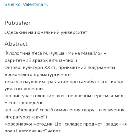
Saienko, Valentyna P.
Publisher
Одеський національний університет
Abstract
Філологічна п’єса М. Куліша «Мина Мазайло» −
раритетний зразок вітчизняної і
світової культури ХХ ст., прикметний поєднанням
досконалого драматургічного
тексту з науковим трактатом про самобутність і красу
української мови,
що виступає головним, хоч і не діючим героєм комедії.
У статті доведено,
що найкращий спосіб осмислення твору – сполучення
літературознавчої і
мовознавчої методик. Це і складає предмет і завдання
праці, авторка якої через