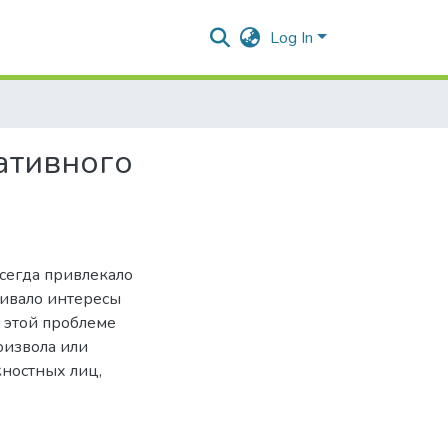
Log In
ативного
сегда привлекало
гивало интересы
 этой проблеме
оизвола или
жностных лиц,