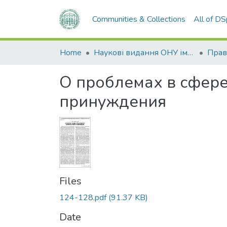
Communities & Collections
All of D
Home
Наукові видання ОНУ імені І. І. Мечникова
Прав
О проблемах в сфер
принуждения
Files
124-128.pdf
(91.37 KB)
Date