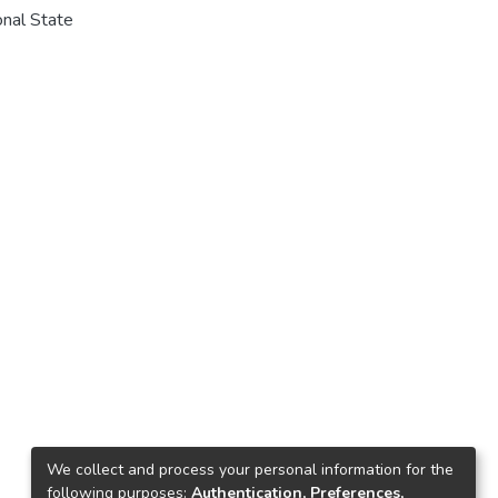
nal State
We collect and process your personal information for the
following purposes:
Authentication, Preferences,